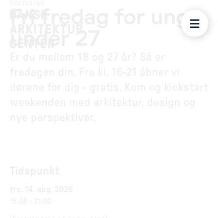
UDSTILLING
Fri fredag for unge
under 27
Er du mellem 18 og 27 år? Så er
fredagen din. Fra kl. 16-21 åbner vi
dørene for dig - gratis. Kom og kickstart
weekenden med arkitektur, design og
nye perspektiver.
Tidspunkt
fre. 14. aug. 2026
16.00
-
21.00