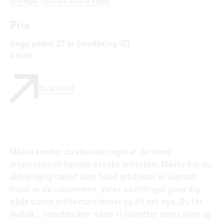
(
Foregår også på andre dage
)
Pris
Unge under 27 år (medbring ID)
Gratis
Book billet
Måske kender du allerede nogle af de store
internationalt kendte danske arkitekter. Måske har du
aldrig rigtig tænkt over, hvad arkitektur er. Uanset
hvad, er du velkommen. Vores udstillinger giver dig
både dansk arkitekturs ikoner og alt det nye. Du får
indblik i, hvordan den måde vi indretter vores byer og