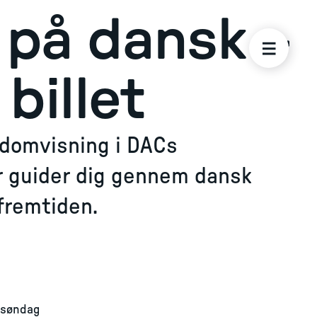
på dansk –
billet
domvisning i DACs
er guider dig gennem dansk
 fremtiden.
 søndag