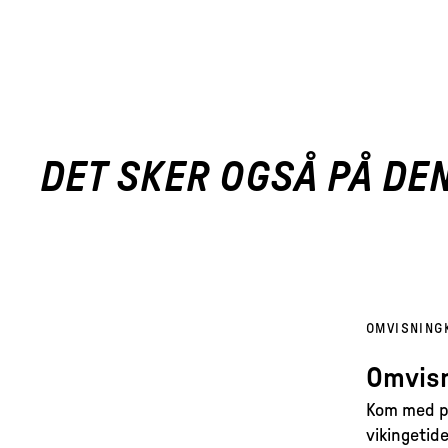
DET SKER OGSÅ PÅ DE
OMVISNING
Omvisn
Kom med på
vikingetide