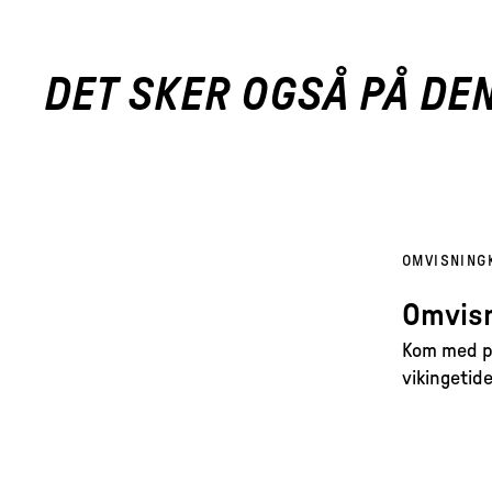
DET SKER OGSÅ PÅ DE
OMVISNING
Omvisn
Kom med på
vikingetide