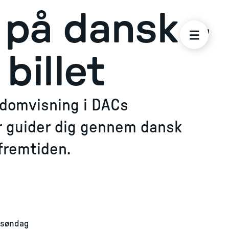
på dansk –
billet
domvisning i DACs
er guider dig gennem dansk
 fremtiden.
 søndag