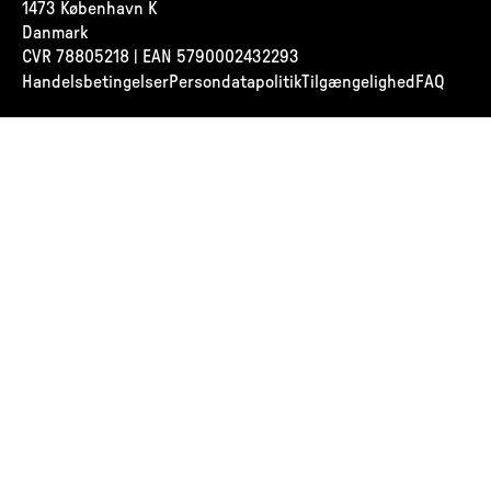
1473 København K
Danmark
CVR
78805218 | EAN 5790002432293
Handelsbetingelser
Persondatapolitik
Tilgængelighed
FAQ