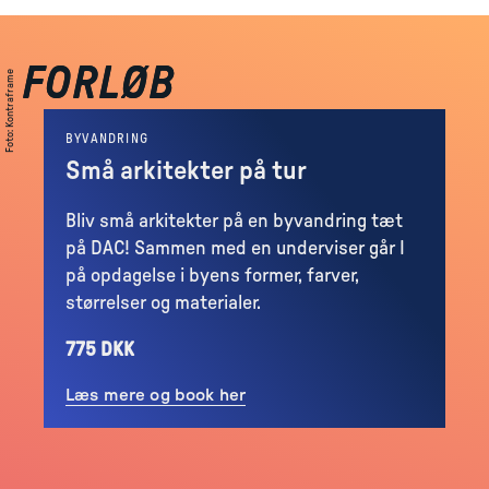
FORLØB
FORLØB
Kontraframe
:
Foto
BYVANDRING
Små arkitekter på tur
Bliv små arkitekter på en byvandring tæt
på DAC! Sammen med en underviser går I
på opdagelse i byens former, farver,
størrelser og materialer.
775 DKK
Læs mere og book her