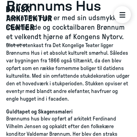
Brønnums Hus
Brønnums Hus er med sin udsmykkede
stukfacade og cocktailbaren Brønnum
et velkendt hjørne af Kongens Nytorv.
Blot et stenkast fra Det Kongelige Teater ligger
Foto
:
David Kahr
Brønnums Hus i et absolut kulturelt smørhul. Således
var bygningen fra 1866 også tiltænkt, da den blev
opført som en række fornemme boliger til datidens
kulturelite. Med sin omfattende stukdekoration udgør
den et hovedværk i stukperioden. Stukken opviser et
eventyr med blandt andre elefanter, havfruer og
engle hugget ind i facaden.
Guldtapet og Skagensmaleri
Brønnums hus blev opført af arkitekt Ferdinand
Vilhelm Jensen og opkaldt efter den folkekære
konditor Valdemar Brønnum. Her blev den straks