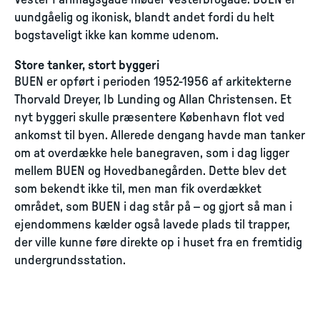
Vester Farimagsgade møder Vesterbrogade. BUEN er
uundgåelig og ikonisk, blandt andet fordi du helt
bogstaveligt ikke kan komme udenom.
Store tanker, stort byggeri
BUEN er opført i perioden 1952-1956 af arkitekterne
Thorvald Dreyer, Ib Lunding og Allan Christensen. Et
nyt byggeri skulle præsentere København flot ved
ankomst til byen. Allerede dengang havde man tanker
om at overdække hele banegraven, som i dag ligger
mellem BUEN og Hovedbanegården. Dette blev det
som bekendt ikke til, men man fik overdækket
området, som BUEN i dag står på – og gjort så man i
ejendommens kælder også lavede plads til trapper,
der ville kunne føre direkte op i huset fra en fremtidig
undergrundsstation.