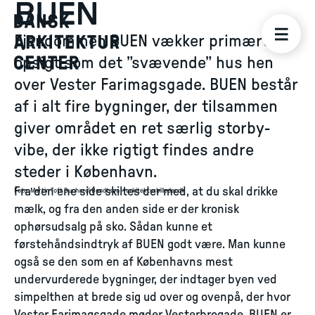
BUEN
Ejendommen BUEN vækker primært
opsigt som det ”svævende” hus hen
over Vester Farimagsgade. BUEN består
af i alt fire bygninger, der tilsammen
giver området en ret særlig storby-
vibe, der ikke rigtigt findes andre
steder i København.
Fra den ene side skiltes der med, at du skal drikke
Foto
:
Martin Toft Buchardi Bendtsen – arkitekturbilleder.dk
mælk, og fra den anden side er der kronisk
ophørsudsalg på sko. Sådan kunne et
førstehåndsindtryk af BUEN godt være. Man kunne
også se den som en af Københavns mest
undervurderede bygninger, der indtager byen ved
simpelthen at brede sig ud over og ovenpå, der hvor