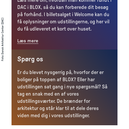
Læs mere om, hvordan man kommer rundt i
DAC i BLOX, så du kan forberede dit besøg
på forhånd. I billetsalget i Welcome kan du
Dansk Arkitektur Center (DAC)
få oplysninger om udstillingerne, og her vil
du få udleveret et kort over huset.
Læs mere
:
Foto
Spørg os
Er du blevet nysgerrig på, hvorfor der er
boliger på toppen af BLOX? Eller har
udstillingen sat gang i nye spørgsmål? Så
tag en snak med en af vores
udstillingsværter. De brænder for
arkitektur og står klar til at dele deres
viden med dig i vores udstillinger.