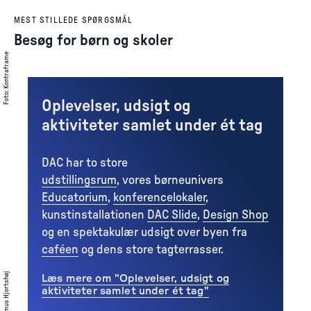
MEST STILLEDE SPØRGSMÅL
Besøg for børn og skoler
Kontraframe
:
Foto
Oplevelser, udsigt og
aktiviteter samlet under ét tag
DAC har to store
udstillingsrum
, vores børneunivers
Educatorium
,
konferencelokaler
,
kunstinstallationen
DAC Slide
,
Design Shop
og en spektakulær udsigt over byen fra
caféen
og dens store tagterrasser.
Rasmus Hjortshøj
Læs mere om "Oplevelser, udsigt og
aktiviteter samlet under ét tag"