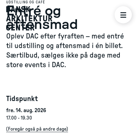
UDSTILLING OG CAFÉ
Entré og
aftensmad
Oplev DAC efter fyraften – med entré
til udstilling og aftensmad i én billet.
Særtilbud, sælges ikke på dage med
store events i DAC.
Tidspunkt
fre. 14. aug. 2026
17.00
-
19.30
(
Foregår også på andre dage
)