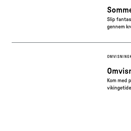
Sommer
Slip fanta
gennem krea
OMVISNING
Omvisn
Kom med på
vikingetide