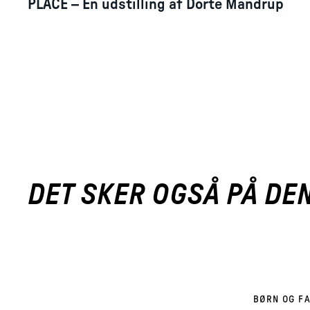
PLACE – En udstilling af Dorte Mandrup
DET SKER OGSÅ PÅ DE
BØRN OG FA