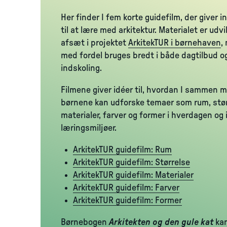
Her finder I fem korte guidefilm, der giver i
til at lære med arkitektur. Materialet er udv
afsæt i projektet
ArkitekTUR i børnehaven
,
med fordel bruges bredt i både dagtilbud o
indskoling.
Filmene giver idéer til, hvordan I sammen 
børnene kan udforske temaer som rum, stør
materialer, farver og former i hverdagen og i
læringsmiljøer.
ArkitekTUR guidefilm: Rum
ArkitekTUR guidefilm: Størrelse
ArkitekTUR guidefilm: Materialer
ArkitekTUR guidefilm: Farver
ArkitekTUR guidefilm: Former
Børnebogen
Arkitekten og den gule kat
kan