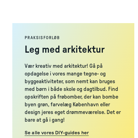
PRAKSISFORLØB
Leg med arkitektur
Vær kreativ med arkitektur! Gå på
opdagelse i vores mange tegne- og
byggeaktiviteter, som nemt kan bruges
med børn i både skole og dagtilbud. Find
Foto
:
Kontraframe
opskriften på frøbomber, der kan bombe
byen grøn, farvelæg København eller
design jeres eget drømmeværelse. Det er
bare at gå i gang!
Se alle vores DIY-guides her