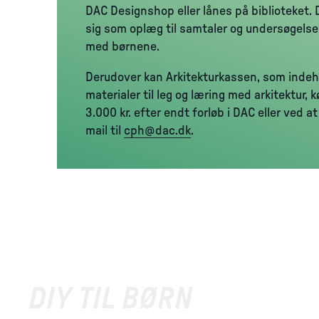
DAC Designshop eller lånes på biblioteket.
sig som oplæg til samtaler og undersøgel
med børnene.
Derudover kan Arkitekturkassen, som indeh
materialer til leg og læring med arkitektur, 
3.000 kr. efter endt forløb i DAC eller ved a
mail til
cph@dac.dk
.
DIY TIL BØRN