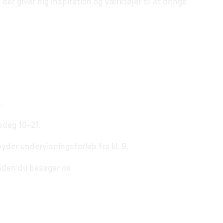
der giver dig inspiration og værktøjer til at bringe
.
sdag 10–21.
yder undervisningsforløb fra kl. 9.
inden du besøger os