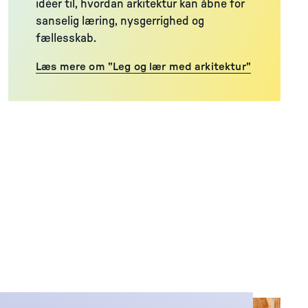
idéer til, hvordan arkitektur kan åbne for
sanselig læring, nysgerrighed og
fællesskab.
Læs mere om "Leg og lær med arkitektur"