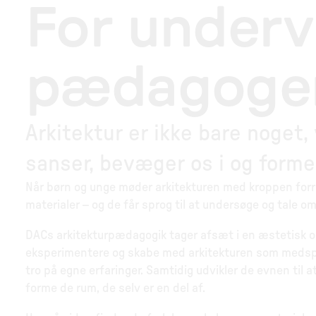
For underv
pædagoge
Arkitektur er ikke bare noget, v
sanser, bevæger os i og forme
Når børn og unge møder arkitekturen med kroppen forres
materialer – og de får sprog til at undersøge og tale om
DACs arkitekturpædagogik tager afsæt i en æstetisk og di
eksperimentere og skabe med arkitekturen som medspill
tro på egne erfaringer. Samtidig udvikler de evnen til 
forme de rum, de selv er en del af.