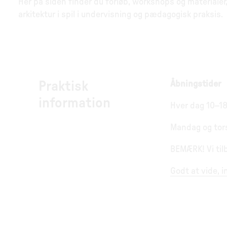
Her på siden finder du forløb, workshops og materialer, 
arkitektur i spil i undervisning og pædagogisk praksis.
Praktisk
Åbningstider
information
Hver dag 10–18
Mandag og tor
BEMÆRK! Vi tilb
Godt at vide, 