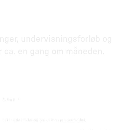
inger, undervisningsforløb og
er ca. en gang om måneden.
(REQUIRED)
E-MAIL
*
Du kan altid afmelde dig igen. Se vores
persondatapolitik.