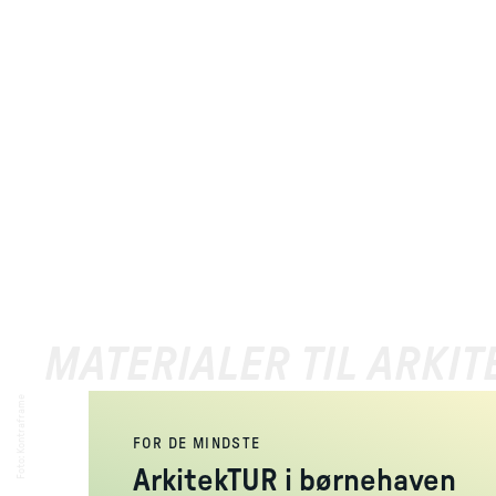
MATERIALER TIL ARKI
Kontraframe
FOR DE MINDSTE
:
Foto
ArkitekTUR i børnehaven