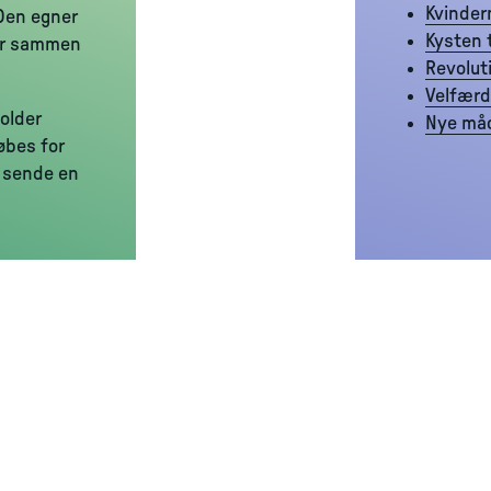
Kvinder
 Den egner
Kysten t
ser sammen
Revolut
Velfærd 
older
Nye må
købes for
t sende en