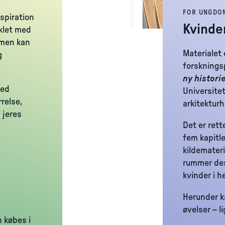
Laura Stamer
FOR UNGDO
nspiration
:
Foto
Kvinder
iklet med
 men kan
Materialet
g
forsknings
ny histori
med
Universite
relse,
arkitekturh
 jeres
Det er ret
fem kapitle
kildemateri
rummer des
kvinder i h
Herunder k
øvelser – li
 købes i