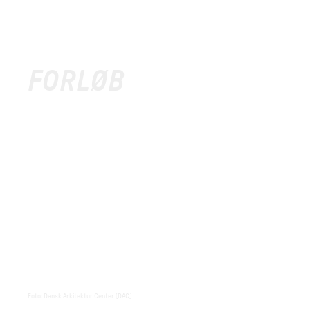
FORLØB
Foto
:
Dansk Arkitektur Center (DAC)