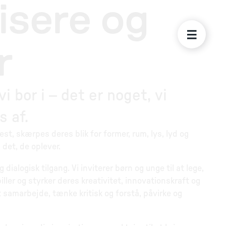
isere og
r
i bor i – det er noget, vi
s af.
t, skærpes deres blik for former, rum, lys, lyd og
 det, de oplever.
alogisk tilgang. Vi inviterer børn og unge til at lege,
er og styrker deres kreativitet, innovationskraft og
at samarbejde, tænke kritisk og forstå, påvirke og