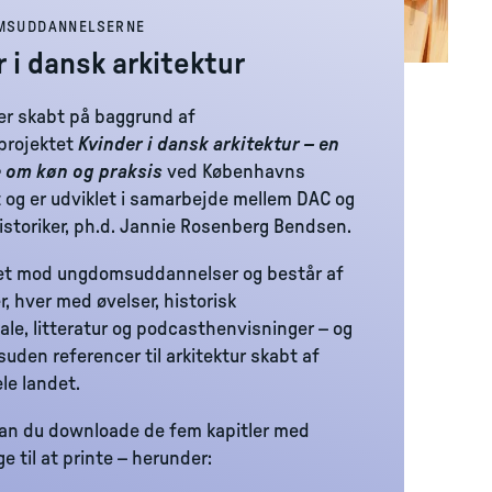
MSUDDANNELSERNE
 i dansk arkitektur
 er skabt på baggrund af
projektet
Kvinder i dansk arkitektur – en
e om køn og praksis
ved Københavns
t og er udviklet i samarbejde mellem DAC og
istoriker, ph.d. Jannie Rosenberg Bendsen.
tet mod ungdomsuddannelser og består af
r, hver med øvelser, historisk
ale, litteratur og podcasthenvisninger – og
uden referencer til arkitektur skabt af
ele landet.
an du downloade de fem kapitler med
ge til at printe – herunder: