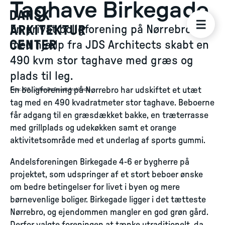
Taghave Birkegade
En privat boligforening på Nørrebro har
med hjælp fra JDS Architects skabt en
490 kvm stor taghave med græs og
plads til leg.
En boligforening på Nørrebro har udskiftet et utæt
Foto
:
JDS / Julien De Smedt Architects
tag med en 490 kvadratmeter stor taghave. Beboerne
får adgang til en græsdækket bakke, en træterrasse
med grillplads og udekøkken samt et orange
aktivitetsområde med et underlag af sports gummi.
Andelsforeningen Birkegade 4-6 er bygherre på
projektet, som udspringer af et stort beboer ønske
om bedre betingelser for livet i byen og mere
børnevenlige boliger. Birkegade ligger i det tætteste
Nørrebro, og ejendommen mangler en god grøn gård.