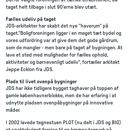
Derfor valgte foreningen at tænke utraditionelt, da
taget helt tilbage i slut 90'erne blev utæt.
Fælles udeliv på taget
JDS-arkitekter har skabt det nye "haverum" på
taget."Boligforeningen ligger i en meget tæt bydel og
vores udfordring var at give dem det gode gårdrum,
som de mangler - men bare på taget af bygningen. At
lave et sted med muligheder for fælles ophold,
aktiviteter og børnevenligt udeliv", fortæller arkitekt
Jeppe Ecklon fra JDS.
Plads til livet ovenpå bygninger
JDS har ikke tidligere bygget taghaver på toppen af
gamle københavnerblokke, men de har erfaring i at
udnytte pladsen ovenpåbygninger på innovative
måder.
I 2002 lavede tegnestuen PLOT (nu delt i JDS og BIG)