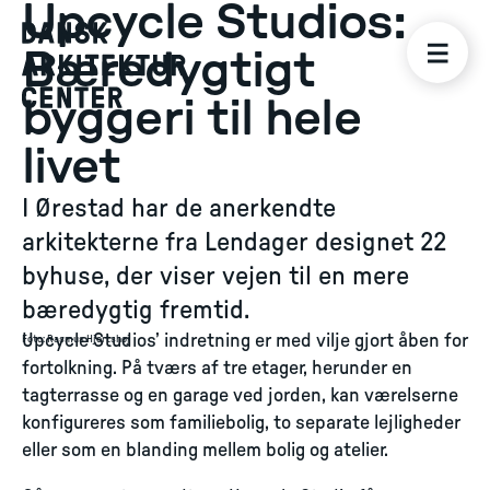
Upcycle Studios:
Bæredygtigt
byggeri til hele
livet
I Ørestad har de anerkendte
arkitekterne fra Lendager designet 22
byhuse, der viser vejen til en mere
bæredygtig fremtid.
Upcycle Studios’ indretning er med vilje gjort åben for
Foto
:
Rasmus Hjortshøj
fortolkning. På tværs af tre etager, herunder en
tagterrasse og en garage ved jorden, kan værelserne
konfigureres som familiebolig, to separate lejligheder
eller som en blanding mellem bolig og atelier.