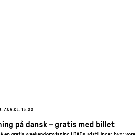
9. AUG.
KL. 15.00
ing på dansk – gratis med billet
 en gratis weekendomvisning i DACs udstillinger, hvor vore