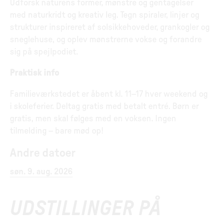
Udforsk naturens former, mønstre og gentagelser
med naturkridt og kreativ leg. Tegn spiraler, linjer og
strukturer inspireret af solsikkehoveder, grankogler og
sneglehuse, og oplev mønstrerne vokse og forandre
sig på spejlpodiet.
Praktisk info
Familieværkstedet er åbent kl. 11–17 hver weekend og
i skoleferier. Deltag gratis med betalt entré. Børn er
gratis, men skal følges med en voksen. Ingen
tilmelding – bare mød op!
Andre datoer
søn. 9. aug. 2026
UDSTILLINGER PÅ