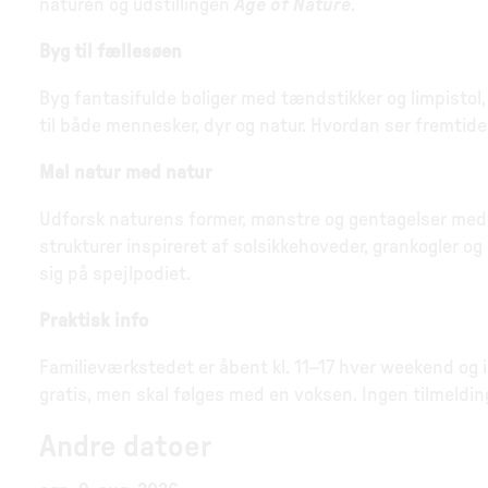
naturen og udstillingen
Age of Nature
.
Byg til fællesøen
Byg fantasifulde boliger med tændstikker og limpistol
til både mennesker, dyr og natur. Hvordan ser fremti
Mal natur med natur
Udforsk naturens former, mønstre og gentagelser med nat
strukturer inspireret af solsikkehoveder, grankogler 
sig på spejlpodiet.
Praktisk info
Familieværkstedet er åbent kl. 11–17 hver weekend og i 
gratis, men skal følges med en voksen. Ingen tilmeldin
Andre datoer