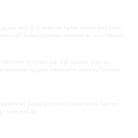
, og vær med til at skabe en fælles verden med plads
dens by ud? Hvilke bygninger drømmer du om at skabe?
urkridt og kreativ leg. Tegn spiraler, linjer og
og sneglehuse, og oplev mønstrerne vokse og forandre
skoleferier. Deltag gratis med betalt entré. Børn er
g – bare mød op!