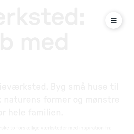
rksted:
ab med
lieværksted. Byg små huse til
sk naturens former og mønstre
r hele familien.
ke to forskellige værksteder med inspiration fra