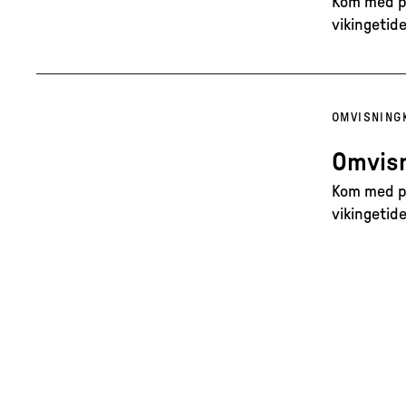
Kom med på
vikingetide
OMVISNING
Omvisn
Kom med på
vikingetide