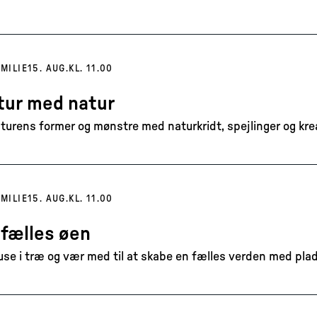
MILIE
15. AUG.
KL. 11.00
tur med natur
turens former og mønstre med naturkridt, spejlinger og kreat
MILIE
15. AUG.
KL. 11.00
 fælles øen
se i træ og vær med til at skabe en fælles verden med plads