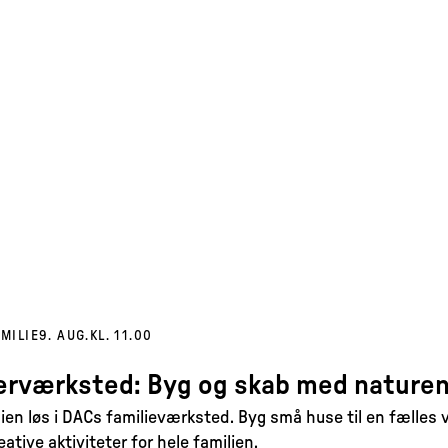
MILIE
9. AUG.
KL. 11.00
værksted: Byg og skab med nature
sien løs i DACs familieværksted. Byg små huse til en fælles
tive aktiviteter for hele familien.