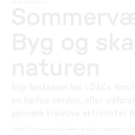
BØRN OG FAMILIE
Sommervæ
Byg og sk
naturen
Slip fantasien løs i DACs fami
en fælles verden, eller udfor
gennem kreative aktiviteter fo
I løbet af sommeren kan børn og voksne sammen udfors