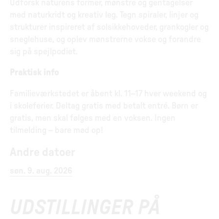
Udforsk naturens former, mønstre og gentagelser
med naturkridt og kreativ leg. Tegn spiraler, linjer og
strukturer inspireret af solsikkehoveder, grankogler og
sneglehuse, og oplev mønstrerne vokse og forandre
sig på spejlpodiet.
Praktisk info
Familieværkstedet er åbent kl. 11–17 hver weekend og
i skoleferier. Deltag gratis med betalt entré. Børn er
gratis, men skal følges med en voksen. Ingen
tilmelding – bare mød op!
Andre datoer
søn. 9. aug. 2026
UDSTILLINGER PÅ