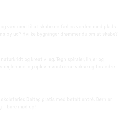
, og vær med til at skabe en fælles verden med plads
dens by ud? Hvilke bygninger drømmer du om at skabe?
urkridt og kreativ leg. Tegn spiraler, linjer og
og sneglehuse, og oplev mønstrerne vokse og forandre
skoleferier. Deltag gratis med betalt entré. Børn er
g – bare mød op!