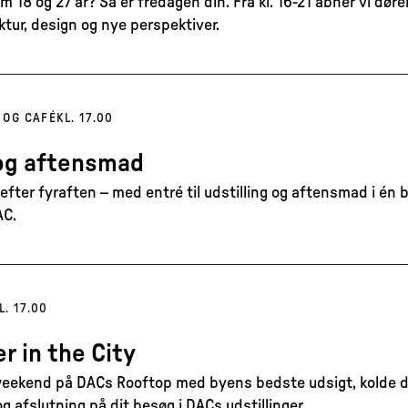
m 18 og 27 år? Så er fredagen din. Fra kl. 16-21 åbner vi dør
ktur, design og nye perspektiver.
 OG CAFÉ
KL. 17.00
og aftensmad
efter fyraften – med entré til udstilling og aftensmad i én 
AC.
L. 17.00
 in the City
weekend på DACs Rooftop med byens bedste udsigt, kolde dr
 afslutning på dit besøg i DACs udstillinger.