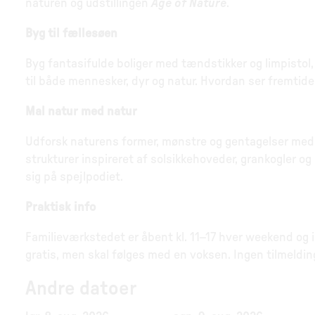
naturen og udstillingen
Age of Nature
.
Byg til fællesøen
Byg fantasifulde boliger med tændstikker og limpistol
til både mennesker, dyr og natur. Hvordan ser fremti
Mal natur med natur
Udforsk naturens former, mønstre og gentagelser med nat
strukturer inspireret af solsikkehoveder, grankogler 
sig på spejlpodiet.
Praktisk info
Familieværkstedet er åbent kl. 11–17 hver weekend og i 
gratis, men skal følges med en voksen. Ingen tilmeldin
Andre datoer