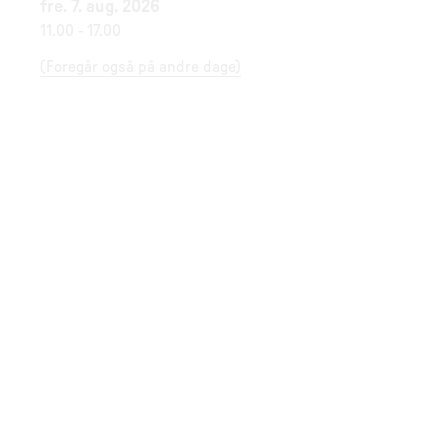
fre. 7. aug. 2026
11.00
-
17.00
(
Foregår også på andre dage
)