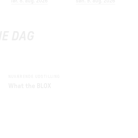
lør. 8. aug. 2026
søn. 9. aug. 2026
NE DAG
NUVÆRENDE UDSTILLING
What the BLOX