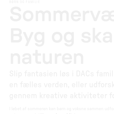
BØRN OG FAMILIE
Sommervæ
Byg og sk
naturen
Slip fantasien løs i DACs fami
en fælles verden, eller udfor
gennem kreative aktiviteter fo
I løbet af sommeren kan børn og voksne sammen udfors