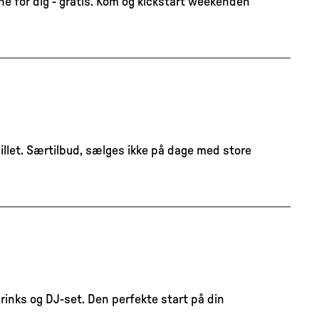
ene for dig - gratis. Kom og kickstart weekenden
billet. Særtilbud, sælges ikke på dage med store
inks og DJ-set. Den perfekte start på din