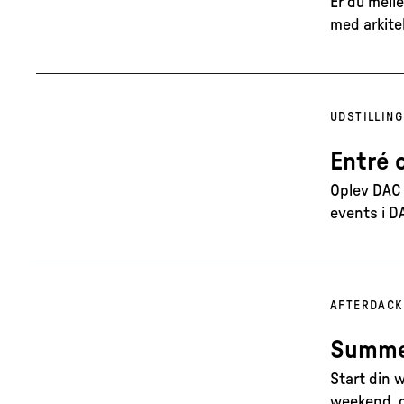
Er du melle
med arkite
UDSTILLING
Entré 
Oplev DAC 
events i D
AFTERDAC
K
Summer
Start din 
weekend, og