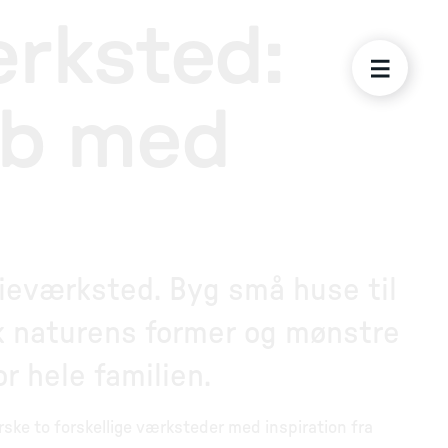
rksted:
ab med
lieværksted. Byg små huse til
sk naturens former og mønstre
r hele familien.
ke to forskellige værksteder med inspiration fra