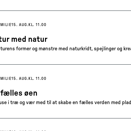
MILIE
15. AUG.
KL. 11.00
tur med natur
turens former og mønstre med naturkridt, spejlinger og kreat
MILIE
15. AUG.
KL. 11.00
 fælles øen
se i træ og vær med til at skabe en fælles verden med plads