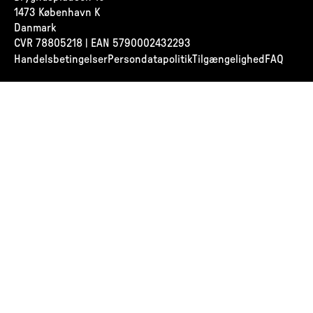
1473 København K
Danmark
CVR
78805218 | EAN 5790002432293
Handelsbetingelser
Persondatapolitik
Tilgængelighed
FAQ